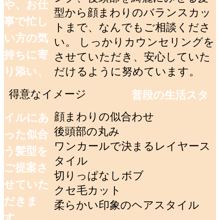
や、お仕
型から顔まわりのバランスカッ
事で忙し
トまで、なんでもご相談くださ
い方の気
い。 しっかりカウンセリングを
持ちに寄
させていただき、安心していた
り添い、
だけるように努めています。
得意なイメージ
普段の生活スタ
顔まわりの似合わせ
イルにあ
後頭部の丸み
った似合
ワンカールで決まるレイヤース
う髪型を
タイル
ご提案さ
切りっぱなしボブ
せていた
クセ毛カット
だきま
柔らかい印象のヘアスタイル
す。