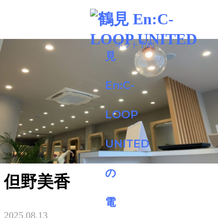
img:is([sizes=auto i],[sizes^="auto," i]){contain-intrinsic-
size:3000px 1500px} /*# sourceURL=wp-img-auto-sizes-contain-
inline-css */
BLOG
但野美香
2025.08.13