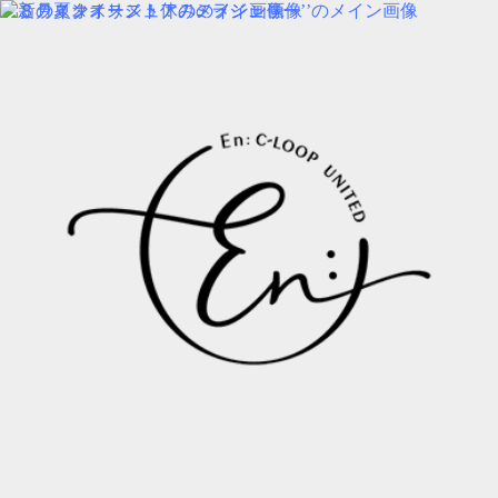
img:is([sizes=auto i],[sizes^="auto," i]){contain-intrinsic-
size:3000px 1500px} /*# sourceURL=wp-img-auto-sizes-contain-
inline-css */
MENU
PRODUCT
COLUMN
BLOG
SALON INFORMATION
STAFF
RECRUIT
MENU
PRODUCT
COLUMN
BLOG
SALON INFORMATION
STAFF
RECRUIT