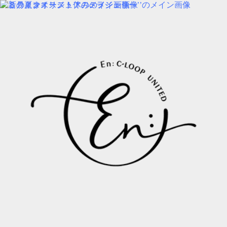
img:is([sizes=auto i],[sizes^="auto," i]){contain-intrinsic-
size:3000px 1500px} /*# sourceURL=wp-img-auto-sizes-contain-
inline-css */
MENU
PRODUCT
COLUMN
BLOG
SALON INFORMATION
STAFF
RECRUIT
MENU
PRODUCT
COLUMN
BLOG
SALON INFORMATION
STAFF
RECRUIT