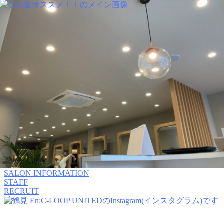
img:is([sizes=auto i],[sizes^="auto," i]){contain-intrinsic-
size:3000px 1500px} /*# sourceURL=wp-img-auto-sizes-contain-
inline-css */
MENU
PRODUCT
COLUMN
BLOG
SALON INFORMATION
STAFF
RECRUIT
MENU
PRODUCT
COLUMN
BLOG
SALON INFORMATION
STAFF
RECRUIT