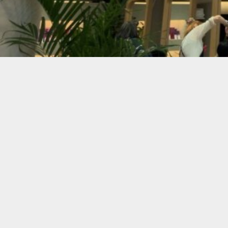
2026.07.02
但野美香
毎日のドライヤー時間
髪のパサつきや広がり、
ドライヤーやヘアアイ
まるツヤ髪へ導きます
ベタつきにくいミルク
お使いいただけます。
こんな方におすすめです
・髪の広がりやうねり
・パサつきや乾燥が気
・アイロンやコテをよ
・ツヤのあるまとまり
さらに、ブラックベリ
毎日のヘアケアをワン