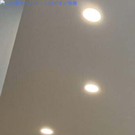
img:is([sizes=auto i],[sizes^="auto," i]){contain-intrinsic-size:300
MENU
PRODUCT
COLUMN
BLOG
SALON INFORMATION
STAFF
RECRUIT
MENU
PRODUCT
COLUMN
BLOG
SALON INFORMATION
STAFF
RECRUIT