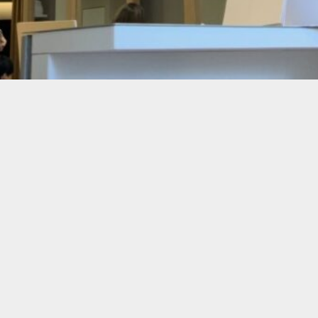
が、美髪ケアの時間に♪
うねりが気になる方におすすめなのが 「ヒタ セラムミルク」
ロンの熱を味方にして、ダメージを受けた髪を補修しながら、
。
タイプなので、髪になじませやすく、毎日のアウトバストリー
!!
が気になる方
になる方
く使う方
髪を目指したい方
ー・フリージア・アンバーが調和した、上品で心地よい香りも
ランクアップして、扱いやすく美しい髪を目指しませんか？