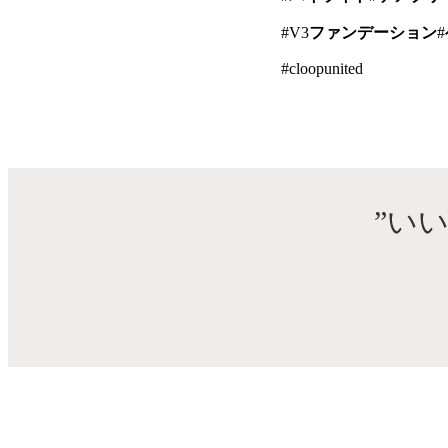
#V3
ファンデーション
#
#cloopunited
”い