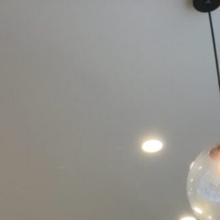
0px 1500px} /*# sourceURL=wp-img-auto-sizes-contain-inline-css */