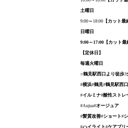
土曜日
9:00
～
18:00
【カット最
日曜日
9:00～17:00【カット最
【定休日】
毎週火曜日
○
鶴見駅西口より徒歩
3
#
横浜
#
鶴見
#
鶴見駅西
#
イルミナ
#
酸性ストレ
#Aujua#
オージュア
#
髪質改善
#
ショート
#
#
ハイライト
#
ケアブリ