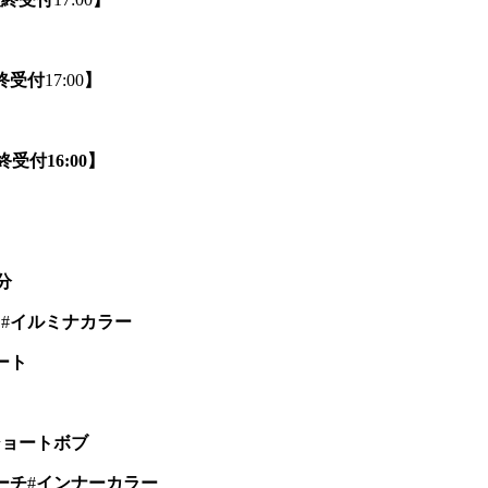
終受付
17:00
】
終受付16:00】
分
口
#
イルミナカラー
ート
ショートボブ
ーチ
#
インナーカラー