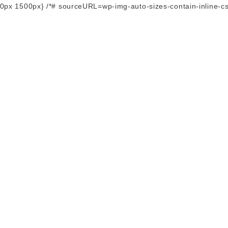
:3000px 1500px} /*# sourceURL=wp-img-auto-sizes-contain-inline-cs