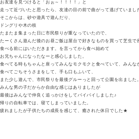
お友達を見つけると「おぉ～！！！！」と
走って近づいたと思ったら、友達の目の前で曲がって逃げていまし
そこからは、砂や遊具で遊んだり、
ドングリや木の枝
たまたま集まった日に市民祭りが重なっていたので、
たーくさん遊んだ後のお昼ご飯は屋台で好きなものを買って芝生で
食べる前にはいただきます。を言ってから食べ始めて
お兄ちゃんになったなーと感心しました。
食べてる時もちゃんと座ってみんなモクモクと食べていて、みんな
食べてごちそうさまをして、手も口もふいて、
また少し遊んで、市民祭りを最後グルーっと回って公園を出ました
みんな男の子だからか自由な感じはありましたが
最後はみんなで仲良く追っかけをしてバイバイしました♪
帰りの自転車では、寝てしまっていました。
疲れましたが子供たちの成長を感じて、癒された休日でした★