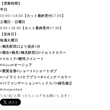
【営業時間】
平日
10:00
～
18:00
【カット最終受付
17:00
】
土曜日・日曜日
9:00
～
18:00
【カット最終受付
17:00
】
【定休日】
毎週火曜日
○
鶴見駅西口より徒歩
3
分
#
横浜
#
鶴見
#
鶴見駅西口
#
イルミナカラー
#
イルミナ
#
酸性ストレート
#Aujua#
オージュア
#
髪質改善
#
ショート
#
ショートボブ
#
ハイライト
#
ケアブリーチ
#
インナーカラー
#V3
ファンデーション
#
ヘッドスパ
#
縮毛矯正
#cloopunited
”いいね”と思ったらシェアをお願いします♪